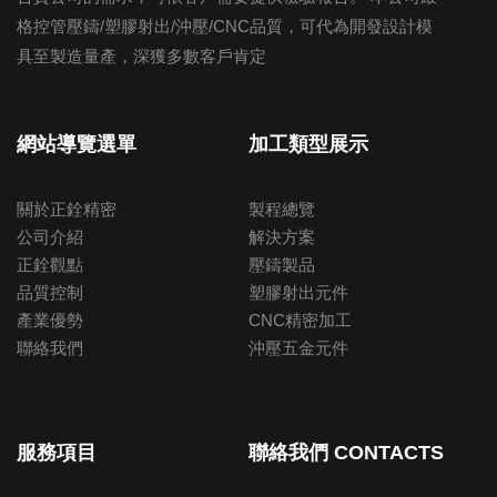
格控管壓鑄/塑膠射出/沖壓/CNC品質，可代為開發設計模
具至製造量產，深獲多數客戶肯定
網站導覽選單
加工類型展示
關於正銓精密
製程總覽
公司介紹
解決方案
正銓觀點
壓鑄製品
品質控制
塑膠射出元件
產業優勢
CNC精密加工
聯絡我們
沖壓五金元件
服務項目
聯絡我們 CONTACTS