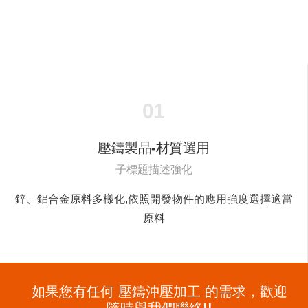
01
壓鑄製品-材質選用
子標題描述強化
鋅、鋁合金原料多樣化,依照開發物件的應用強度選擇適當
原料
如果您有任何
壓鑄沖壓加工
的需求，歡迎
隨時與我們聯絡!!