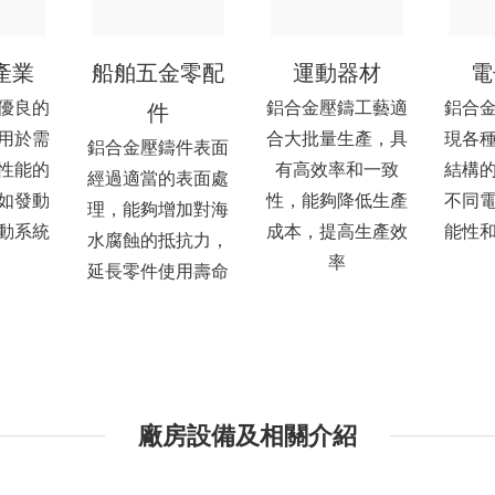
產業
船舶五金零配
運動器材
電
優良的
鋁合金壓鑄工藝適
鋁合
件
用於需
合大批量生產，具
現各
鋁合金壓鑄件表面
性能的
有高效率和一致
結構
經過適當的表面處
如發動
性，能夠降低生產
不同
理，能夠增加對海
動系統
成本，提高生產效
能性
水腐蝕的抵抗力，
率
延長零件使用壽命
廠房設備及相關介紹