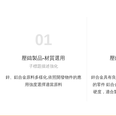
01
壓鑄製品-材質選用
壓
子標題描述強化
鋅、鋁合金原料多樣化,依照開發物件的應
鋅合金具有良
用強度選擇適當原料
的零件 鋁
硬度，適合