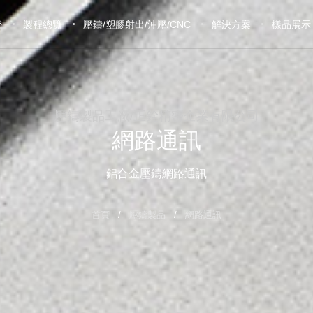
密
製程總覽
壓鑄/塑膠射出/沖壓/CNC
解決方案
樣品展示
壓鑄製品工廠/正銓精密企業有限公司
網路通訊
鋁合金壓鑄網路通訊
首頁
壓鑄製品
網路通訊