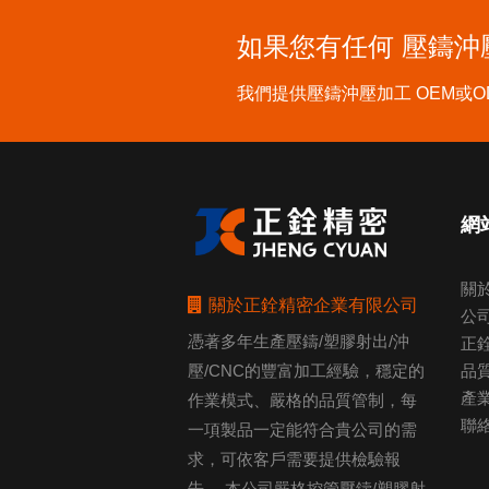
如果您有任何
壓鑄沖
我們提供壓鑄沖壓加工 OEM或O
網
關
關於正銓精密企業有限公司
公
憑著多年生產壓鑄/塑膠射出/沖
正
品
壓/CNC的豐富加工經驗，穩定的
產
作業模式、嚴格的品質管制，每
聯
一項製品一定能符合貴公司的需
求，可依客戶需要提供檢驗報
告。 本公司嚴格控管壓鑄/塑膠射