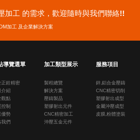
壓加工
的需求，歡迎隨時與我們聯絡!!
DM加工 及企業解決方案
站導覽選單
加工類型展示
服務項目
於正銓精密
製程總覽
鋅,鋁合金壓鑄
司介紹
解決方案
CNC精密切削
銓觀點
壓鑄製品
塑膠射出成型
質控制
塑膠射出元件
金屬沖壓成型
業優勢
CNC精密加工
皮膜,粉體塗裝
絡我們
沖壓五金元件