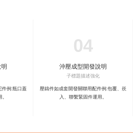
04
說明
沖壓成型開發說明
子標題描述強化
件例:瓶口蓋
壓鑄件如成套開發關聯用配件例:包覆、崁
用。
入、聯繫緊固件運用。