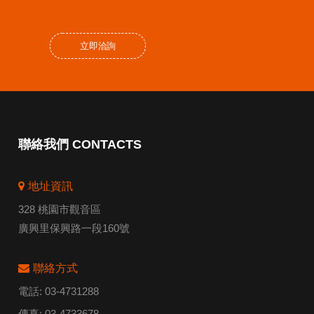
立即洽詢
聯絡我們 CONTACTS
地址資訊
328 桃園市觀音區
廣興里保興路一段160號
聯絡方式
電話:
03-4731288
傳真:
03-4733678